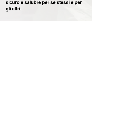
sicuro e salubre per se stessi e per
gli altri.
Via Giulio Cesare N°25,
90039 Villabate PA
E-MAIL:
azdisinfestazioni@libero.it
t
pec: azetadisinfestazioni@pec.i
Contatti:
334-595-4992
Azeta Disinfestazioni © 2023 P.iva
06947100829
.