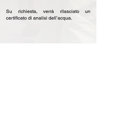
Su richiesta, verrà rilasciato un
certificato di analisi
del
l’acqua.
Via Giulio Cesare N°25,
90039 Villabate PA
E-MAIL:
azdisinfestazioni@libero.it
t
pec: azetadisinfestazioni@pec.i
Contatti: